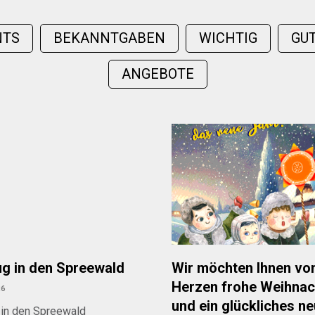
NTS
BEKANNTGABEN
WICHTIG
GUT
ANGEBOTE
ug in den Spreewald
Wir möchten Ihnen vo
Herzen frohe Weihnac
26
und ein glückliches n
 in den Spreewald