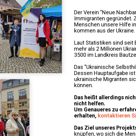
Der Verein "Neue Nachbar
Immigranten gegründet. 
Menschen unsere Hilfe in
kommen aus der Ukraine.
Laut Statistiken sind seit
mehr als 2 Millionen Ukra
3500 im Landkreis Bautze
Das "Ukrainische Selbsthi
Dessen Hauptaufgabe ist
ukrainische Migranten si
können.
Das heißt allerdings ni
nicht helfen.
Um Genaueres zu erfahre
erhalten,
kontaktieren S
Das Ziel unseres Projekts
knüpfen, wo sich die Me