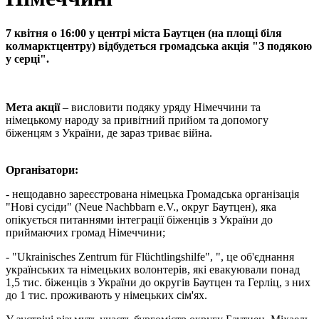
7 квітня о 16:00 у центрі міста Баутцен (на площі біля
колмарктцентру) відбудеться громадська акція "З подякою
у серці".
Мета акції
– висловити подяку уряду Німеччини та
німецькому народу за привітний прийом та допомогу
біженцям з України, де зараз триває війна.
Організатори:
- нещодавно зареєстрована німецька Громадська організація
"Нові сусіди" (Neue Nachbbarn e.V., округ Баутцен), яка
опікується питаннями інтеграції біженців з України до
приймаючих громад Німеччини;
- "Ukrainisches Zentrum für Flüchtlingshilfe", ", це об'єднання
українських та німецьких волонтерів, які евакуювали понад
1,5 тис. біженців з України до округів Баутцен та Герліц, з них
до 1 тис. проживають у німецьких сім'ях.