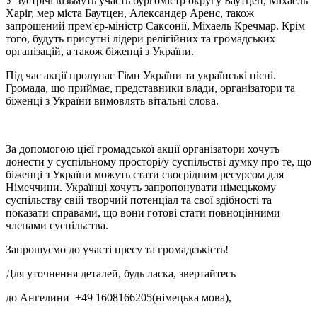
У зустрічі візьмуть участь бургомістр округу Баутцен, Міхаель
Харіг, мер міста Баутцен, Александер Аренс, також
запрошений прем'єр-міністр Саксонії, Міхаель Кречмар. Крім
того, будуть присутні лідери релігійних та громадських
організацій, а також біженці з України.
Під час акції пролунає Гімн України та українські пісні.
Громада, що приймає, представники влади, організатори та
біженці з України вимовлять вітальні слова.
За допомогою цієї громадської акції організатори хочуть
донести у суспільному просторі/у суспільстві думку про те, що
біженці з України можуть стати своєрідним ресурсом для
Німеччини. Українці хочуть запропонувати німецькому
суспільству свій творчий потенціал та свої здібності та
показати справами, що вони готові стати повноцінними
членами суспільства.
Запрошуємо до участі пресу та громадськість!
Для уточнення деталей, будь ласка, звертайтесь
до Ангелини +49 1608166205(німецька мова),