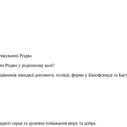
чікуванні Різдва
ти Різдво у родинному колі?
івників швидкої допомоги, поліції, ферми у Бішофсверді та Бау
риті серця та душевні побажання миру та добра.